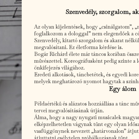
Szenvedély, szorgalom, aka
Az olyan kijelentések, hogy „csinálgatom”,
foglalkozom a dologgal” nem elegendőek a cé
Szenvedély, kitartó szorgalom és akarat nélkü
megvalósítani. Ez életforma kérdése is.
Bogár Richárd élete már táncos korában össze
művészettel. Koreográfusként pedig szinte a l
önkifejezés világához.
Eredeti alkotások, táncbetétek, és egyedi koreo
melyek meghatározó nyomot hagytak a színhá
Egy álom
Példaértékű és alázatos hozzáállása a tánc mű
tervei megvalósításának útján.
Álma, hogy a nagy nyugati musicalek magyar
elképzelhetetlen vágynak tűnt egy olyan idős
vasfüggönynek nevezett „határvonalon” átjut
átjuttatni esélytelen próbálkozásnak tűnt.