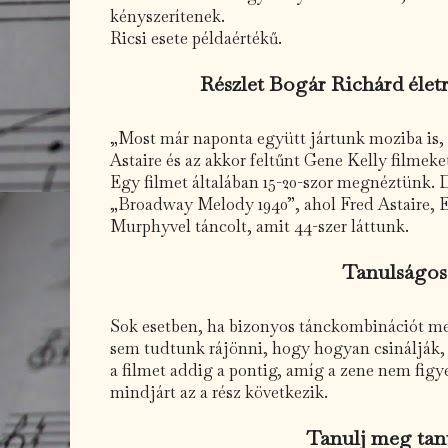
kényszerítenek.
Ricsi esete példaértékű.
Részlet Bogár Richárd élet
„Most már naponta együtt jártunk moziba is, 
Astaire és az akkor feltűnt Gene Kelly filmeke
Egy filmet általában 15-20-szor megnéztünk. D
„Broadway Melody 1940”, ahol Fred Astaire, 
Murphyvel táncolt, amit 44-szer láttunk.
Tanulságos
Sok esetben, ha bizonyos tánckombinációt me
sem tudtunk rájönni, hogy hogyan csinálják,
a filmet addig a pontig, amíg a zene nem fig
mindjárt az a rész következik.
Tanulj meg tan