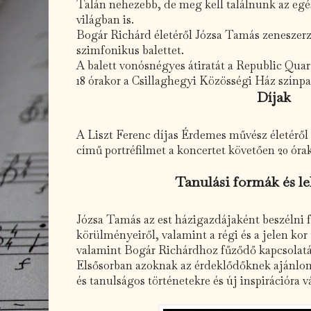
Talán nehezebb, de meg kell találnunk az egé
világban is.
Bogár Richárd életéről Józsa Tamás zeneszerző
szimfonikus balettet.
A balett vonósnégyes átiratát a Republic Qua
18 órakor a Csillaghegyi Közösségi Ház színp
Díjak
A Liszt Ferenc díjas Érdemes művész életéről 1
című portréfilmet a koncertet követően 20 órak
Tanulási formák és l
Józsa Tamás az est házigazdájaként beszélni 
körülményeiről, valamint a régi és a jelen kor 
valamint Bogár Richárdhoz fűződő kapcsolatá
Elsősorban azoknak az érdeklődőknek ajánlom
és tanulságos történetekre és új inspirációra 