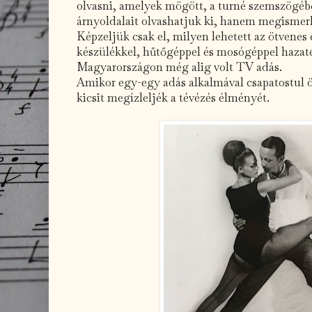
olvasni, amelyek mögött, a turné szemszögébő
árnyoldalait olvashatjuk ki, hanem megismerh
Képzeljük csak el, milyen lehetett az ötvenes
készülékkel, hűtőgéppel és mosógéppel hazat
Magyarországon még alig volt TV adás.
Amikor egy-egy adás alkalmával csapatostul ö
kicsit megízleljék a tévézés élményét.