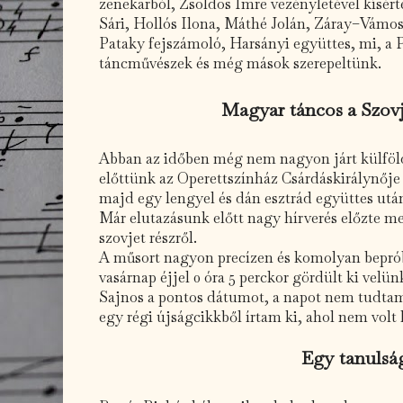
zenekarból, Zsoldos Imre vezényletével kísér
Sári, Hollós Ilona, Máthé Jolán, Záray–Vámos
Pataky fejszámoló, Harsányi együttes, mi, a 
táncművészek és még mások szerepeltünk.
Magyar táncos a Szov
Abban az időben még nem nagyon járt külföld
előttünk az Operettszínház Csárdáskirálynője v
majd egy lengyel és dán esztrád együttes utá
Már elutazásunk előtt nagy hírverés előzte m
szovjet részről.
A műsort nagyon precízen és komolyan bepró
vasárnap éjjel 0 óra 5 perckor gördült ki velün
Sajnos a pontos dátumot, a napot nem tudtam 
egy régi újságcikkből írtam ki, ahol nem volt 
Egy tanulsá