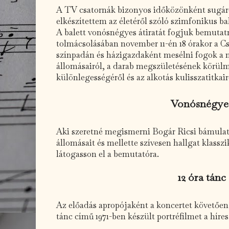
A TV csatornák bizonyos időközönként sugár
elkészítettem az életéről szóló szimfonikus ba
A balett vonósnégyes átiratát fogjuk bemutat
tolmácsolásában november 11-én 18 órakor a C
színpadán és házigazdaként mesélni fogok a 
állomásairól, a darab megszületésének körülm
különlegességéről és az alkotás kulisszatitkair
Vonósnégye
Aki szeretné megismerni Bogár Ricsi bámulat
állomásait és mellette szívesen hallgat klass
látogasson el a bemutatóra.
12 óra tánc
Az előadás apropójaként a koncertet követően 2
tánc című 1971-ben készült portréfilmet a híres