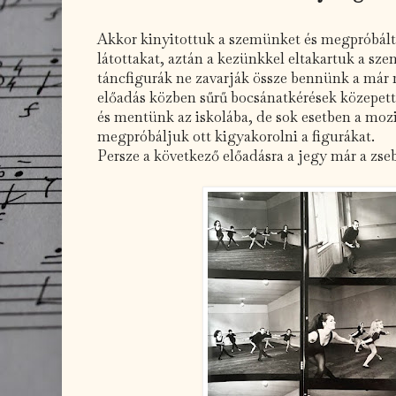
Akkor kinyitottuk a szemünket és megpróbál
látottakat, aztán a kezünkkel eltakartuk a sz
táncfigurák ne zavarják össze bennünk a már 
előadás közben sűrű bocsánatkérések közepett
és mentünk az iskolába, de sok esetben a mozi
megpróbáljuk ott kigyakorolni a figurákat.
Persze a következő előadásra a jegy már a zse