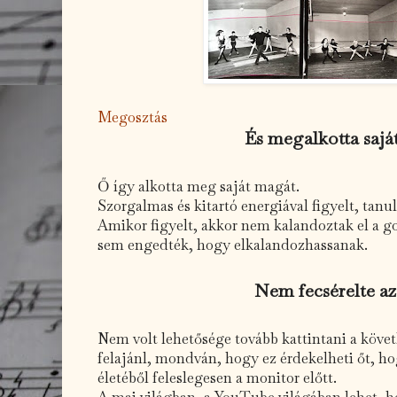
Megosztás
És megalkotta sajá
Ő így alkotta meg saját magát.
Szorgalmas és kitartó energiával figyelt, tanul
Amikor figyelt, akkor nem kalandoztak el a g
sem engedték, hogy elkalandozhassanak.
Nem fecsérelte az
Nem volt lehetősége tovább kattintani a köve
felajánl, mondván, hogy ez érdekelheti őt, ho
életéből feleslegesen a monitor előtt.
A mai világban, a YouTube világában lehet, ho