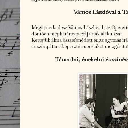
Vámos Lászlóval a Ta
Megismerkedése Vámos Lászlóval, az Operetts
döntően meghatározta céljainak alakulását.
Kettejük álma összefonódott és az egymás irán
és szimpátia elképesztő energiákat mozgósít
Táncolni, énekelni és színé