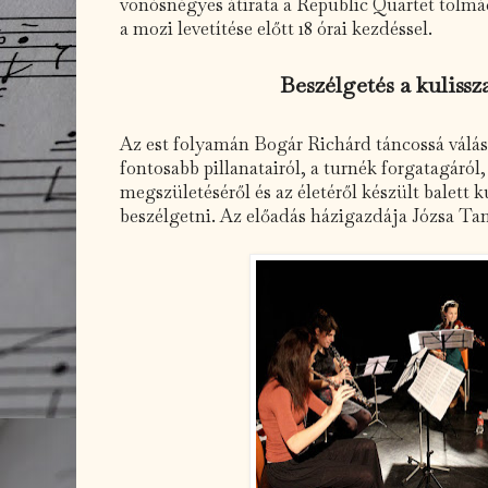
vonósnégyes átirata a Republic Quartet tolmá
a mozi levetítése előtt 18 órai kezdéssel.
Beszélgetés a kulissz
Az est folyamán Bogár Richárd táncossá válás
fontosabb pillanatairól, a turnék forgatagáról,
megszületéséről és az életéről készült balett k
beszélgetni. Az előadás házigazdája Józsa Ta