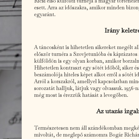
Ricsi első külföldi turnéja a magyar történel
esett. Arra az időszakra, amikor minden bizony
egyaránt.
Irány keletr
A táncosként is hihetetlen sikereket megélt a
először turnéra a Szovjetunióba és káprázatos
külföldön is egy olyan korban, amikor borzal
Hihetetlen kontraszt egy sötét időből; siker é
beszámolója hiteles képet alkot erről a sötét i
Arról a korszakról, amellyel kapcsolatban mi
sorozatát halljuk, látjuk vagy olvassuk. 1956-
még most is érezzük hatását a levegőben.
Az utazás izga
Természetesen nem áll szándékomban megkérd
mivoltát, de meglepő számomra Bogár Richár