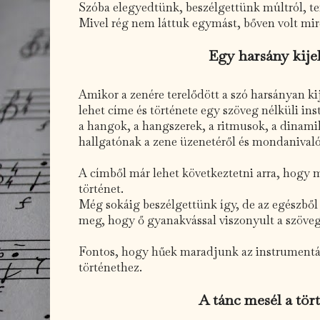
Szóba elegyedtünk, beszélgettünk múltról, ter
Mivel rég nem láttuk egymást, bőven volt mirő
Egy harsány kije
Amikor a zenére terelődött a szó harsányan ki
lehet címe és története egy szöveg nélküli in
a hangok, a hangszerek, a ritmusok, a dinam
hallgatónak a zene üzenetéről és mondanival
A címből már lehet következtetni arra, hogy 
történet.
Még sokáig beszélgettünk így, de az egészbő
meg, hogy ő gyanakvással viszonyult a szöveg
Fontos, hogy hűek maradjunk az instrument
történethez.
A tánc mesél a tör