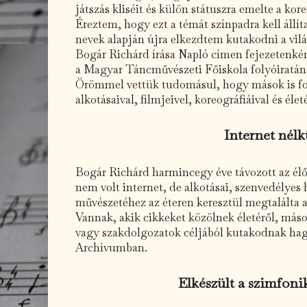
játszás kliséit és külön státuszra emelte a kor
Éreztem, hogy ezt a témát színpadra kell áll
nevek alapján újra elkezdtem kutakodni a vil
Bogár Richárd írása Napló címen fejezetenkén
a Magyar Táncművészeti Főiskola folyóiratán
Örömmel vettük tudomásul, hogy mások is fo
alkotásaival, filmjeivel, koreográfiáival és élet
Internet nélk
Bogár Richárd harmincegy éve távozott az élő
nem volt internet, de alkotásai, szenvedélyes 
művészetéhez az éteren keresztül megtalálta 
Vannak, akik cikkeket közölnek életéről, má
vagy szakdolgozatok céljából kutakodnak hag
Archívumban.
Elkészült a szimfoni