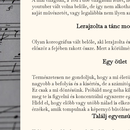
youtuber vált volna belőle, de így nem alkoth
saját művészetét, vagy legalábbis nem ilyen s
Lerajzolta a tánc mo
Olyan koreográfus vált belőle, aki lerajzolta é
először a fejében rakott össze. Mert a körülmé
Egy ötlet
Természetesen ne gondoljuk, hogy a mi élet
nagyobb a befolyás és a kísértés, de a számító
Ez csak a mi döntésünk. Próbáld meg néha kik
meg te is figyelni és koncentrálni egyszerre e
Hidd el, hogy előbb vagy utóbb nálad is elk
érzékek, amik tompulnak a képernyő bűvölése
Találj egyensú