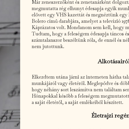
Már zeneszerzőként és zenetanárként dolgoz
megmutatta rég elhunyt édesapja egyik munk
elővett egy VHS kazettát és megnéztünk egy 
Bolero című darabjára, amelyet a televízió 197
Káprázatos volt. Mondanom sem kell, hogy m
Tudtam, hogy a feleségem édesapja táncos és 
számtalanszor beszéltünk róla, de ennél és n
nem jutottunk.
Alkotásairó
Elkezdtem utána járni az interneten hátha talá
munkájáról vagy életéről. Meglepődve és döb
hogy néhány sort leszámítva nem találtam se
Hónapokkal később a feleségem megmutatott 
a saját életéről, a saját emlékeiből készített.
Életrajzi regé