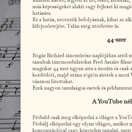
más képességeket alakít vagy fejleszt ki mag
hatására.
Ez a hatás, nevezzük befolyásnak, kihat az al
kifejezőerejére. Talán még utóéletére is.
44-szer
Bogár Richárd táncművész naplójában arról m
tanultak táncmozdulatokat Fred Astaire film
magukat 44-szer ugyan arra a mozira és csak ar
kezdődött, majd utána rögtön siettek a mozi 
vásznon látottakat.
Ezek nagyon tanulságos esetek és példamutat
A YouTube nél
Próbáld csak meg elképzelni a világot a YouT
Próbálj elképzelni egy olyan világot, amikor
koncentrációval vagy kénytelen tanulni, mert