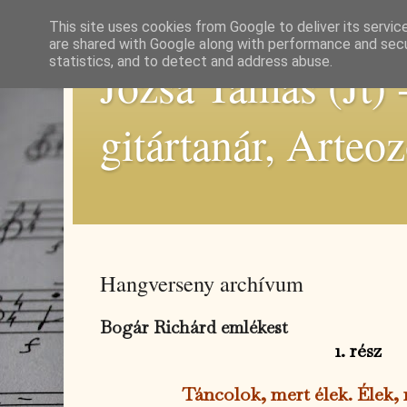
This site uses cookies from Google to deliver its servic
are shared with Google along with performance and secur
statistics, and to detect and address abuse.
Józsa Tamás (Jt) 
gitártanár, Arteo
Hangverseny archívum
Bogár Richárd emlékest
1. rész
Táncolok, mert élek. Élek,