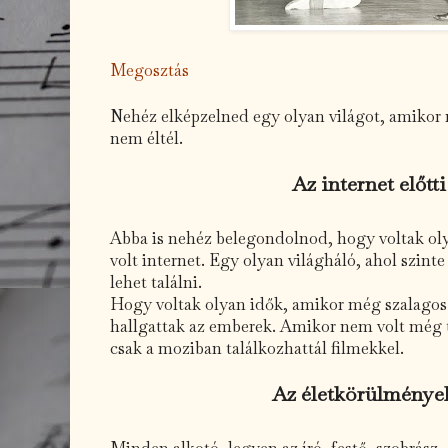
Megosztás
Nehéz elképzelned egy olyan világot, amikor
nem éltél.
Az internet előtti
Abba is nehéz belegondolnod, hogy voltak ol
volt internet. Egy olyan világháló, ahol szi
lehet találni.
Hogy voltak olyan idők, amikor még szalagos
hallgattak az emberek. Amikor nem volt még 
csak a moziban találkozhattál filmekkel.
Az életkörülménye
Minden alkotó, legyen az író, festő, szobrász,