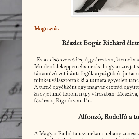
Megosztás
Részlet Bogár Richárd élet
„Ez az első szerződés, úgy éreztem, kiemel a s
Mindenféleképpen elismerés, hogy a szovjet 
táncművészet iránti fogékonyságuk és jártass
minket választottak ki a turnéra egyetlen tán
A turné egyébként egy magyar esztrád együtte
Szovjetunió három nagy városában: Moszkva,
fővárosa, Riga útvonalán.
Alfonzó, Rodolfó a tu
A Magyar Rádió tánczenekara néhány zenéssze