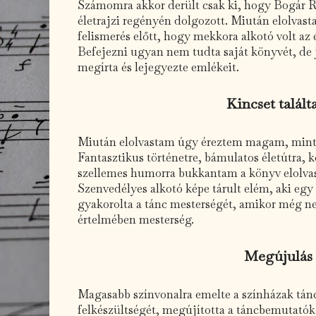
Számomra akkor derült csak ki, hogy Bogár Ri
életrajzi regényén dolgozott. Miután elolvas
felismerés előtt, hogy mekkora alkotó volt az 
Befejezni ugyan nem tudta saját könyvét, de 
megírta és lejegyezte emlékeit.
Kincset talál
Miután elolvastam úgy éreztem magam, mint a
Fantasztikus történetre, bámulatos életútra, ko
szellemes humorra bukkantam a könyv elolvas
Szenvedélyes alkotó képe tárult elém, aki egy
gyakorolta a tánc mesterségét, amikor még nem
értelmében mesterség.
Megújulás
Magasabb színvonalra emelte a színházak tán
felkészültségét, megújította a táncbemutatók f