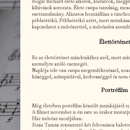
Bogár Richárd élete sikerek, kudarcok, megpr
kihívások sorozata. Élete csupa tanulság, mese
esettanulmány. Alázatos hozzáállása a tánchoz
példaértékű. Példaértékű azért, mert munkássá
kapcsolatot a művészettel, a művészies szemlél
Élettörténe
Ez az élettörténet mindenkihez szól, mert mi
személyre szóló csemegét.
Naplója tele van csupa megemlékezéssel, noszt
hűséggel, szimpátiával, kedvességgel és nem u
Portréfilm
Még életében portéfilm készült munkájáról 12
A filmet november 11-én este 20 órakor mutatj
Ház művész mozijában.
Józsa Tamás zeneszerző két felvonásos balett