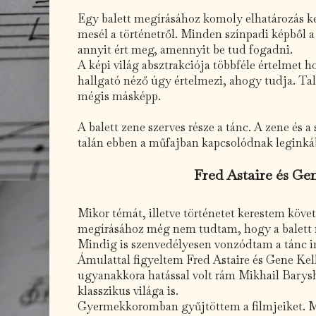
Egy balett megírásához komoly elhatározás kel
mesél a történetről. Minden színpadi képből 
annyit ért meg, amennyit be tud fogadni.
A képi világ absztrakciója többféle értelmet 
hallgató néző úgy értelmezi, ahogy tudja. T
mégis másképp.
A balett zene szerves része a tánc. A zene és
talán ebben a műfajban kapcsolódnak legink
Fred Astaire és Ge
Mikor témát, illetve történetet kerestem kö
megírásához még nem tudtam, hogy a balett m
Mindig is szenvedélyesen vonzódtam a tánc ir
Ámulattal figyeltem Fred Astaire és Gene Kel
ugyanakkora hatással volt rám Mikhail Barys
klasszikus világa is.
Gyermekkoromban gyűjtöttem a filmjeiket. 