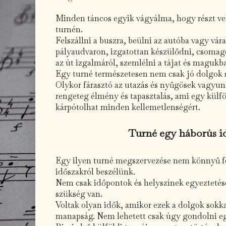
Minden táncos egyik vágyálma, hogy részt veh
turnén.
Felszállni a buszra, beülni az autóba vagy vár
pályaudvaron, izgatottan készülődni, csomago
az út izgalmáról, szemlélni a tájat és magukb
Egy turné természetesen nem csak jó dolgok 
Olykor fárasztó az utazás és nyűgösek vagyunk
rengeteg élmény és tapasztalás, ami egy külfö
kárpótolhat minden kellemetlenségért.
Turné egy háborús i
Egy ilyen turné megszervezése nem könnyű fe
időszakról beszélünk.
Nem csak időpontok és helyszínek egyeztetésé
szükség van.
Voltak olyan idők, amikor ezek a dolgok sok
manapság. Nem lehetett csak úgy gondolni egy