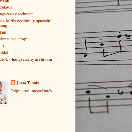
veim
őadások
ngverseny archívum
nés közösségépítés (csapatépítő
éning)
lam
akmai önéletrajz
jtó
oldal
deók - hangverseny archívum
Józsa Tamás
Teljes profil megtekintése