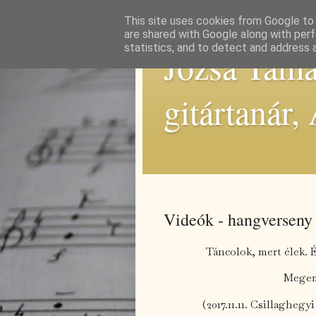
This site uses cookies from Google to d
are shared with Google along with perf
statistics, and to detect and address 
Józsa Tamás
gitártanár,
Videók - hangverseny
Táncolok, mert élek. 
Megem
(2017.11.11. Csillagheg