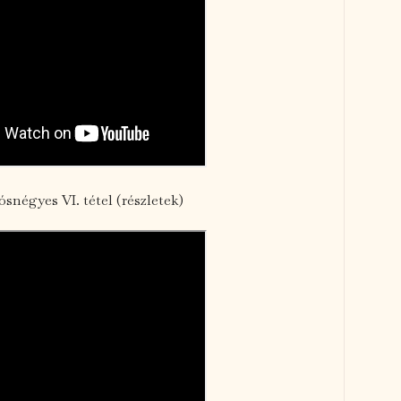
ósnégyes VI. tétel (részletek)