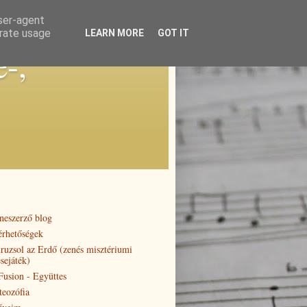
user-agent
erate usage
LEARN MORE
GOT IT
e-,
neszerző blog
érhetőségek
ruzsol az Erdő (zenés misztériumi
sejáték)
 Fusion - Együttes
teozófia