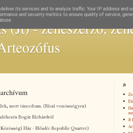
eliver its services and to analyze traffic. Your IP address and 
ormance and security metrics to ensure quality of service, gen
abuse.
 (Jt) - zeneszerző, zen
 Arteozófus
Jt
 archívum
Ze
El
Élek, mert táncoltam. (Ricsi vonósnégyes)
Du
me
lékezés Bogár Richárdról
Jt
Ar
yi Közösségi Ház -
Előadó: Republic Quartet)