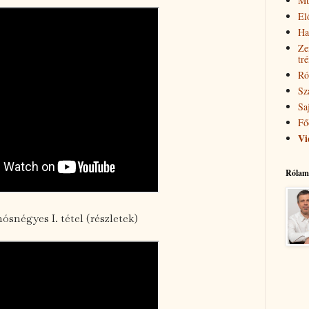
Mű
El
Ha
Ze
tr
Ró
Sz
Sa
Fő
Vi
Rólam
nósnégyes I. tétel (részletek)