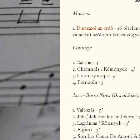
Musical:
1.
Duruzsol az erdő
- 26 tételes
valamint szólóénekre és vegyes
Country:
1. Cactus - 4’
2. Chemneis / Kémények - 4’
3. Country steps - 5'
4. Pentaola - 3'
Jazz - Bossa Nova (Brazil Jazz):
1. Változás - 5’
2. Jeff / Jeff Healey emlékére - 
3. Lagrimas / Könnyek - 3’
4. Figaro - 3’
5. Son Las Cosas De Amor / A 