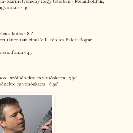
om- klarinétverseny négy tételben - Melankolikus,
gvinikus - 40’
les alkotás - 80’
ert táncoltam című VIII. tételes Balett Bogár
s szimfónia - 45'
nos - szólóénekre és vonóskarra - 7.30'
óénekre és vonóskarra - 6.30'