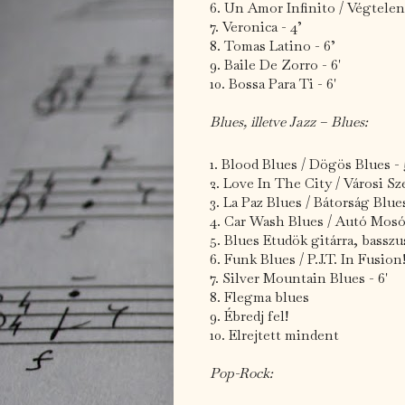
6. Un Amor Infinito / Végtelen
7. Veronica - 4’
8. Tomas Latino - 6’
9. Baile De Zorro - 6'
10. Bossa Para Ti - 6'
Blues, illetve Jazz – Blues:
1. Blood Blues / Dögös Blues - 
2. Love In The City / Városi Sz
3. La Paz Blues / Bátorság Blues
4. Car Wash Blues / Autó Mosó 
5. Blues Etudök gitárra, basszu
6. Funk Blues / P.J.T. In Fusion!
7. Silver Mountain Blues - 6'
8. Flegma blues
9. Ébredj fel!
10. Elrejtett mindent
Pop-Rock: