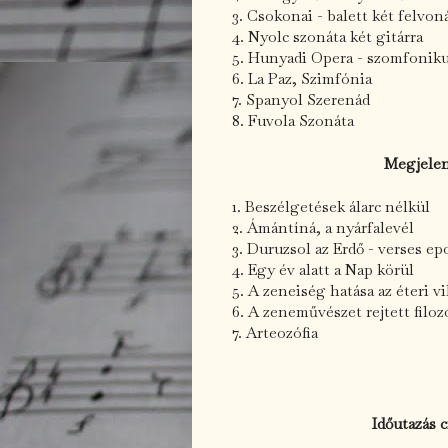
3. Csokonai - balett két felvo
4. Nyolc szonáta két gitárra
5. Hunyadi Opera - szomfoniku
6. La Paz, Szimfónia
7. Spanyol Szerenád
8. Fuvola Szonáta
Megjelen
1. Beszélgetések álarc nélkül
2. Ámántíná, a nyárfalevél
3. Duruzsol az Erdő - verses ep
4. Egy év alatt a Nap körül
5. A zeneiség hatása az éteri vi
6. A zeneművészet rejtett filozó
7. Arteozófia
Időutazás 