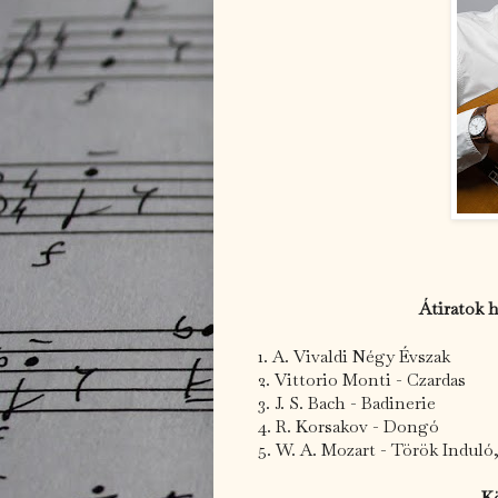
Átiratok 
1. A. Vivaldi Négy Évszak
2. Vittorio Monti - Czardas
3. J. S. Bach - Badinerie
4. R. Korsakov - Dongó
5. W. A. Mozart - Török Induló
K