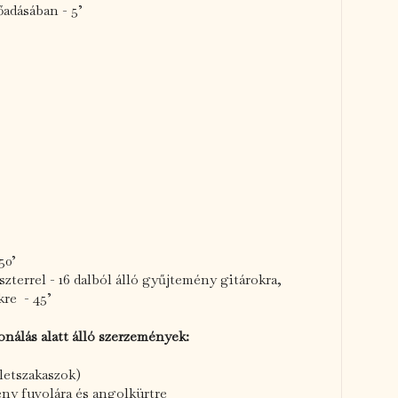
adásában - 5’
50’
zterrel - 16 dalból álló gyűjtemény gitárokra,
kre - 45’
álás alatt álló szerzemények:
letszakaszok)
eny fuvolára és angolkürtre