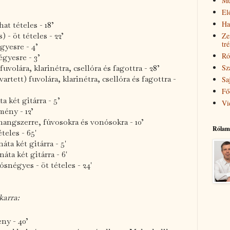
Mű
El
Ha
hat tételes - 18’
Ze
 - öt tételes - 22’
tr
gyesre - 4’
Ró
égyesre - 3’
Sz
uvolára, klarinétra, csellóra és fagottra - 28’
rtett) fuvolára, klarinétra, csellóra és fagottra -
Sa
Fő
a két gitárra - 5’
Vi
mény - 12’
5 hangszerre, fúvosokra és vonósokra - 10’
Rólam
ételes - 65'
áta két gitárra - 5'
náta két gitárra - 6'
ósnégyes - öt tételes - 24'
karra:
ny - 40’