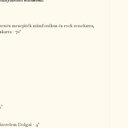
 zenés mesejáték szimfonikus és rock zenekarra,
karra - 70’
5’
Szerelem Dolgai - 4’