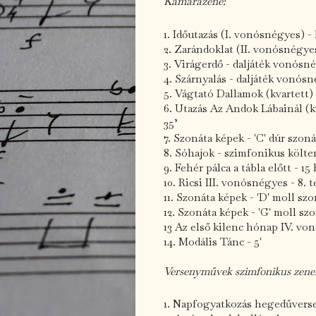
Kamarazene:
1. Időutazás (I. vonósnégyes) - 
2. Zarándoklat (II. vonósnégyes)
3. Virágerdő - daljáték vonósné
4. Szárnyalás - daljáték vonósn
5. Vágtató Dallamok (kvartett) f
6. Utazás Az Andok Lábainál (kva
35’
7. Szonáta képek - 'C' dúr szonát
8. Sóhajok - szimfonikus költe
9. Fehér pálca a tábla előtt - 1
10. Ricsi III. vonósnégyes - 8. t
11. Szonáta képek - 'D' moll szon
12. Szonáta képek - 'G' moll szo
13 Az első kilenc hónap IV. von
14. Modális Tánc - 5'
Versenyművek szimfonikus zene
1. Napfogyatkozás hegedűverse