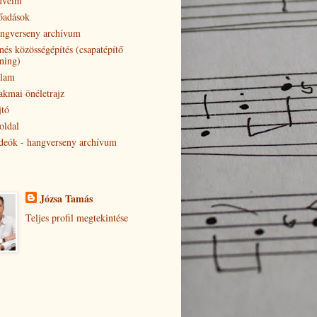
veim
őadások
ngverseny archívum
nés közösségépítés (csapatépítő
éning)
lam
akmai önéletrajz
jtó
oldal
deók - hangverseny archívum
Józsa Tamás
Teljes profil megtekintése