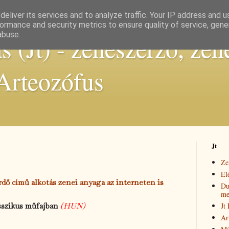
eliver its services and to analyze traffic. Your IP address and 
ormance and security metrics to ensure quality of service, gen
abuse.
 (Jt) - zeneszerző, zen
 Arteozófus
Jt
Ze
El
dő című alkotás zenei anyaga az interneten is
Du
me
Jt
sszikus műfajban
(HUN)
Ar