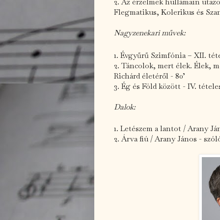
2. Az érzelmek hullámain utaz
Flegmatikus, Kolerikus és Szan
Nagyzenekari művek:
1. Évgyűrű Szimfónia – XII. téte
2. Táncolok, mert élek. Élek, m
Richárd életéről - 80’
3. Ég és Föld között - IV. tétele
Dalok:
1. Letészem a lantot / Arany Já
2. Árva fiú / Arany János - szól