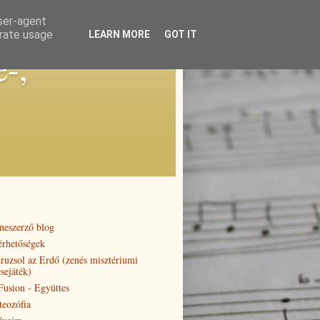
user-agent
erate usage
LEARN MORE
GOT IT
e-,
neszerző blog
érhetőségek
ruzsol az Erdő (zenés misztériumi
sejáték)
 Fusion - Együttes
teozófia