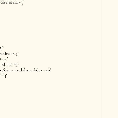
 Szerelem - 3’
5’
erelem - 4’
 - 4’
Blues - 5’
sgitárra és dobszerkóra - 40’
 - 4'