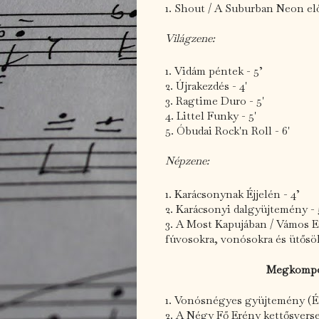
1. Shout / A Suburban Neon elő
Világzene:
1. Vidám péntek - 5’
2. Újrakezdés - 4'
3. Ragtime Duro - 5'
4. Littel Funky - 5'
5. Óbudai Rock'n Roll - 6'
Népzene:
1. Karácsonynak Éjjelén - 4’
2. Karácsonyi dalgyüjtemény - 
3. A Most Kapujában / Vámos Es
fúvosokra, vonósokra és ütősö
Megkompon
1. Vonósnégyes gyüjtemény (É
2. A Négy Fő Erény kettősvers