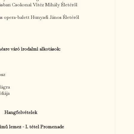
násban Csokonai Vitéz Mihály Életéről
s opera-balett Hunyadi János Életéről
ésre váró irodalmi alkotások:
osz
lágra
fiája
Hangfelvételek
című lemez - I. tétel Promenade