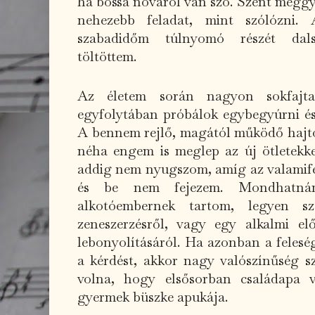
ha bossa nováról van szó. Szent meggy
nehezebb feladat, mint szólózni.
szabadidőm túlnyomó részét dalsz
töltöttem.
Az életem során nagyon sokfajta
egyfolytában próbálok egybegyúrni és 
A bennem rejlő, magától működő hajtó
néha engem is meglep az új ötletekke
addig nem nyugszom, amíg az valamifé
és be nem fejezem. Mondhatn
alkotóembernek tartom, legyen szó
zeneszerzésről, vagy egy alkalmi el
lebonyolításáról. Ha azonban a felesé
a kérdést, akkor nagy valószínűség sz
volna, hogy elsősorban családapa
gyermek büszke apukája.