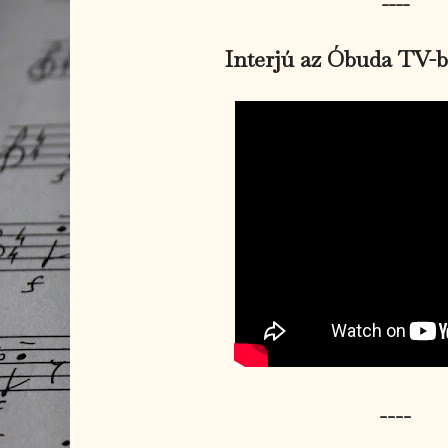
----
Interjú az Óbuda TV-be
----