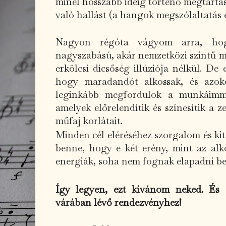
minél hosszabb ideig történő megtartá
való hallást (a hangok megszólaltatás e
Nagyon régóta vágyom arra, hog
nagyszabású, akár nemzetközi szintű 
erkölcsi dicsőség illúziója nélkül. De
hogy maradandót alkossak, és azok
leginkább megfordulok a munkáimma
amelyek előrelendítik és színesítik a ze
műfaj korlátait.
Minden cél eléréséhez szorgalom és kit
benne, hogy e két erény, mint az alk
energiák, soha nem fognak elapadni b
Így legyen, ezt kívánom neked. És 
várában lévő rendezvényhez!