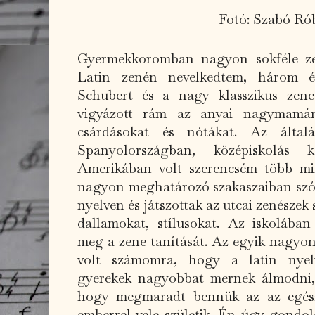
Fotó: Szabó Ró
Gyermekkoromban nagyon sokféle zen
Latin zenén nevelkedtem, három é
Schubert és a nagy klasszikus zene
vigyázott rám az anyai nagymamá
csárdásokat és nótákat. Az általá
Spanyolországban, középiskolás
Amerikában volt szerencsém több mi
nagyon meghatározó szakaszaiban szól
nyelven és játszottak az utcai zenésze
dallamokat, stílusokat. Az iskolában
meg a zene tanítását. Az egyik nagyo
volt számomra, hogy a latin nyelv
gyerekek nagyobbat mernek álmodni, 
hogy megmaradt bennük az az egész
emberrel vele születik. Én úgy gondo