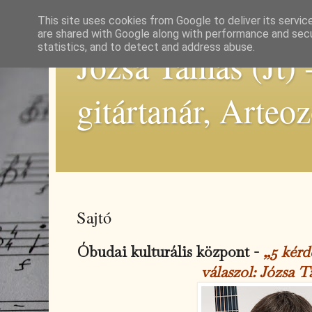
This site uses cookies from Google to deliver its servic
are shared with Google along with performance and secur
statistics, and to detect and address abuse.
Józsa Tamás (Jt) 
gitártanár, Arteo
Sajtó
Óbudai kulturális központ -
„5 kérd
válaszol: Józsa 