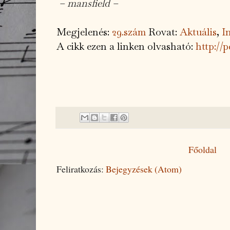
– mansfield –
Megjelenés:
29.szám
Rovat:
Aktuális
,
I
A cikk ezen a linken olvasható:
http://
Főoldal
Feliratkozás:
Bejegyzések (Atom)