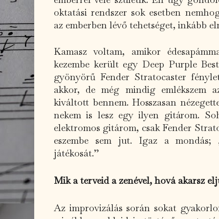
oktatási rendszer sok esetben nemhog
az emberben lévő tehetséget, inkább el
Kamasz voltam, amikor édesapámma
kezembe került egy Deep Purple Bes
gyönyörű Fender Stratocaster fényl
akkor, de még mindig emlékszem az
kiváltott bennem. Hosszasan nézegett
nekem is lesz egy ilyen gitárom. S
elektromos gitárom, csak Fender Strat
eszembe sem jut. Igaz a mondás; „
játékosát.”
Mik a terveid a zenével, hová akarsz elj
Az improvizálás során sokat gyakorlo