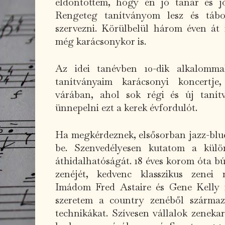
eldöntöttem, hogy én jó tanár és jó
Rengeteg tanítványom lesz és tábo
szervezni. Körülbelül három éven át 
még karácsonykor is.
Az idei tanévben 10-dik alkalomma
tanítványaim karácsonyi koncertje
várában, ahol sok régi és új taní
ünnepelni ezt a kerek évfordulót.
Ha megkérdeznek, elsősorban jazz-blu
be. Szenvedélyesen kutatom a külö
áthidalhatóságát. 18 éves korom óta 
zenéjét, kedvenc klasszikus zenei
Imádom Fred Astaire és Gene Kelly fi
szeretem a country zenéből származ
technikákat. Szívesen vállalok zenekar