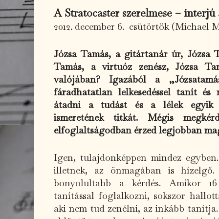
A Stratocaster szerelmese – interjú
2012. december 6. csütörtök (Michael M
Józsa Tamás, a gitártanár úr, Józsa 
Tamás, a virtuóz zenész, Józsa Ta
valójában? Igazából a „Józsatamá
fáradhatatlan lelkesedéssel tanít és
átadni a tudást és a lélek egyik 
ismeretének titkát. Mégis megkér
elfoglaltságodban érzed legjobban ma
Igen, tulajdonképpen mindez egyben. 
illetnek, az önmagában is hízelgő
bonyolultabb a kérdés. Amikor 16 
tanítással foglalkozni, sokszor hallot
aki nem tud zenélni, az inkább tanítja