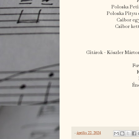
R
Poloska Peti
Poloska Pityu
Csibor eg
Csibor ket
Gitárok - Köszler Márton
Fu
K
Én
-
április 22, 2024