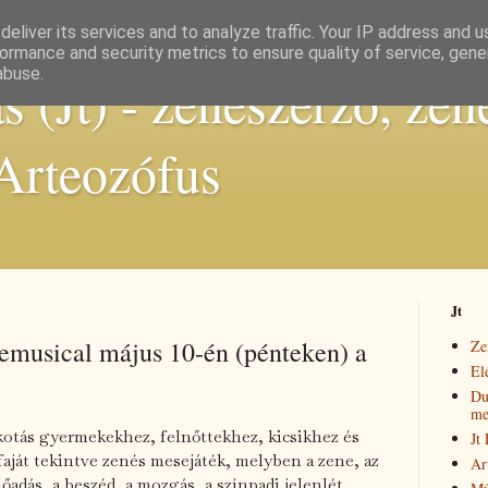
eliver its services and to analyze traffic. Your IP address and 
ormance and security metrics to ensure quality of service, gen
abuse.
 (Jt) - zeneszerző, zen
 Arteozófus
Jt
emusical május 10-én (pénteken) a
Ze
El
Du
me
kotás gyermekekhez, felnőttekhez, kicsikhez és
Jt
aját tekintve zenés mesejáték, melyben a zene, az
Ar
őadás, a beszéd, a mozgás, a színpadi jelenlét,