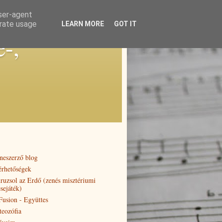
user-agent
erate usage
LEARN MORE
GOT IT
e-,
neszerző blog
érhetőségek
ruzsol az Erdő (zenés misztériumi
sejáték)
 Fusion - Együttes
teozófia