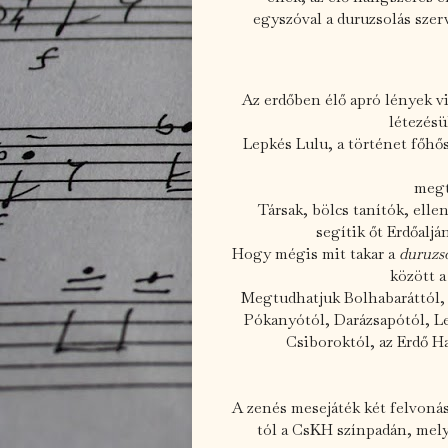
egyszóval a duruzsolás szer
Az erdőben élő apró lények v
létezésü
Lepkés Lulu, a történet főhő
megt
Társak, bölcs tanítók, ell
segítik őt Erdőaljá
Hogy mégis mit takar a
duruzso
között a
Megtudhatjuk Bolhabaráttól, 
Pókanyótól, Darázsapótól, Le
Csiboroktól, az Erdő H
A zenés mesejáték két felvoná
tól a CsKH színpadán, melyr