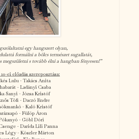
szólaltatni egy hangszert olyan,
lattá formálni a bölcs természet sugallatát,
 megszületni s tovább élni a hangban fényesen!”
 10-ei előadás szereposztása:
kés Lulu - Takács Anita
habarát - Ladányi Csaba
ka Sanyi - Józsa Kristóf
nős Tófi - Daczó Endre
sökmankó - Kaló Kristóf
arázsapó - Fülöp Áron
Pókanyó - Göbl Dóri
Csenge - Darida Lili Panna
es Légy - Köszler Márton