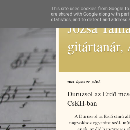
This site uses cookies from Google to d
are shared with Google along with perf
statistics, and to detect and address 
Józsa Tamás
gitártanár,
2024. április 22., hétfő
Duruzsol az Erdő mes
CsKH-ban
A Duruzsol az Erdő című al
nagyokhoz egyaránt szól, műf
ének, az élő hangszeres el