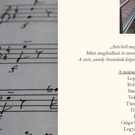
„Szívből meg
Mint meghallani és mozdu
A szót, amely bennünk képes
A május
Lep
Bol
Sás
Tek
Tüc
D
Csiga 
Legy