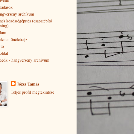
veim
őadások
ngverseny archívum
nés közösségépítés (csapatépítő
éning)
lam
akmai önéletrajz
jtó
oldal
deók - hangverseny archívum
Józsa Tamás
Teljes profil megtekintése