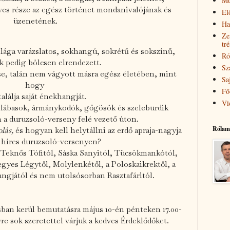
Mű
ves része az egész történet mondanivalójának és
El
üzenetének.
Ha
Ze
tr
ilága varázslatos, sokhangú, sokrétű és sokszínű,
Ró
k pedig bölcsen elrendezett.
Sz
se, talán nem vágyott másra egész életében, mint
Sa
hogy
Fő
alálja saját énekhangját.
Vi
enlábasok, ármánykodók, gőgösök és szeleburdik
n a duruzsoló-verseny felé vezető úton.
Rólam
lás,
és hogyan kell helytállni az erdő apraja-nagyja
 híres duruzsoló-versenyen?
Teknős Tófitól, Sáska Sanyitól, Tücsökmankótól,
gyes Légytől, Molylenkétől, a Poloskaikrektől, a
angjától és nem utolsósorban Rasztafáritól.
sban kerül bemutatásra május 10-én pénteken 17.00-
e sok szeretettel várjuk a kedves Érdeklődőket.