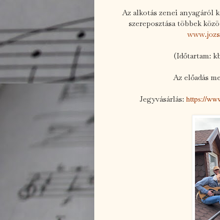
Az alkotás zenei anyagáról 
szereposztása többek köz
www.jozs
(Időtartam: kb
Az előadás me
https://ww
Jegyvásárlás: