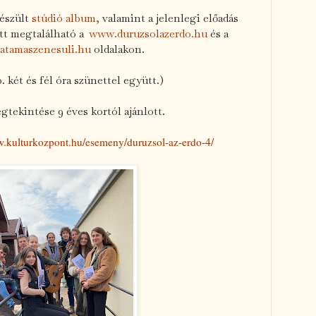
készült
stúdió album,
valamint a jelenlegi előadás
ött megtalálható a
www.duruzsolazerdo.hu
és a
atamaszenesuli.hu
oldalakon.
. két és fél óra szünettel együtt.)
gtekintése 9 éves kortól ajánlott.
w.kulturkozpont.hu/esemeny/duruzsol-az-erdo-4/