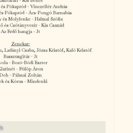
asztafári - Kis Bence
 és Pókapród - Vinczellér András
 és Pókapród - Ács-Pongó Barnabás
y és Molylenke - Halmai Szófia
tő és Csótányvezír - Kis Csanád
Az Erdő hangja - Jt
Zenekar:
, Ladányi Csaba, Józsa Kristóf, Kaló Kristóf
Basszusgitár - Jt
vola - Bozó-Bódi Eszter
larinét - Fülöp Áron
Dob - Pálmai Zoltán
ek és Kórus - Mindenki